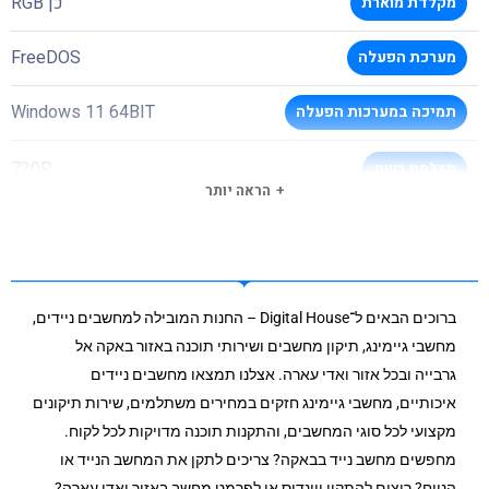
כן RGB
מקלדת מוארת
FreeDOS
מערכת הפעלה
Windows 11 64BIT
תמיכה במערכות הפעלה
720P
מצלמת רשת
הראה יותר
HDMI + MINI DP
יציאת מסך
100/1000
חיבור רשת קווי
ברוכים הבאים ל־Digital House – החנות המובילה למחשבים ניידים,
Intel® Wi-Fi 6E AX211 (Gig+)
סוג וויי-פיי
מחשבי גיימינג, תיקון מחשבים ושירותי תוכנה באזור באקה אל
גרבייה ובכל אזור ואדי עארה. אצלנו תמצאו מחשבים ניידים
BT 5.2
בלוטות
איכותיים, מחשבי גיימינג חזקים במחירים משתלמים, שירות תיקונים
מקצועי לכל סוגי המחשבים, והתקנות תוכנה מדויקות לכל לקוח.
1XUSB 2.0-A 1XUSB3.2 Gen1 (A) 2XUSB3.2
כניסת
מחפשים מחשב נייד בבאקה? צריכים לתקן את המחשב הנייד או
GEN2 (c)
USB3
הנייח? רוצים להתקין ווינדוס או לפרמט מחשב באזור ואדי עארה?