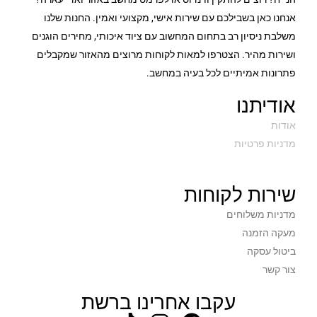
לא
מסך מגע
אנחנו כאן בשבילכם עם שירות אישי, מקצועי ואמין. החנות שלנו
משלבת ניסיון רב בתחום המחשוב עם ציוד איכותי, מחירים הוגנים
0
חריצי זכרון פנויים
ושירות מהיר. הצטרפו למאות לקוחות מרוצים מהאזור שמקבלים
פתרונות אמיתיים לכל בעיה במחשב.
TPM PTT
TPM
אודיתנו
2.3
משקל בק"ג
אודות
מדניות פרטיות
שחור
צבע
שירות לקוחות
שנתיים
תקופת אחריות
מדניות משלוחים
מעקה הזמנה
ביטול עסקה
צור קשר
עקבו אחרינו ברשת