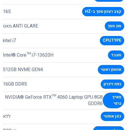
165
קצב רענון מסך ב-HZ
ANTI GLARE מאט
סוג מסך
intel i7
CPUTYPE
Intel® Core™ i7-13620H
מעבד
512GB NVME GEN4
אחסון ראשי
16GB DDR5
נפח זיכרון
NVIDIA® GeForce RTX™ 4060 Laptop GPU 8GB
מאיץ
GDDR6
גרפי
ללא
כונן אופטי