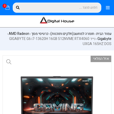
0
עמוד הבית
חומרה למחשב(חלקים ותוכנות)
כרטיסי מסך
AMD Radeon
›
›
›
›
Gigabyte
נייד GIGABYTE G6 i7-13620H 16GB 512NVME RTX4060
›
UXGA 165HZ DOS
אזל המלאי