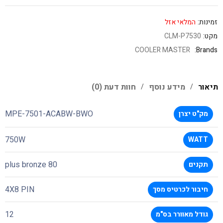
זמינות:
המלאי אזל
מקט:
CLM-P7530
COOLER MASTER
Brands:
תיאור
מידע נוסף
חוות דעת (0)
MPE-7501-ACABW-BWO
מק"ט יצרן
750W
WATT
80 plus bronze
תקנים
4X8 PIN
חיבור לכרטיס מסך
12
גודל מאוורר בס"מ