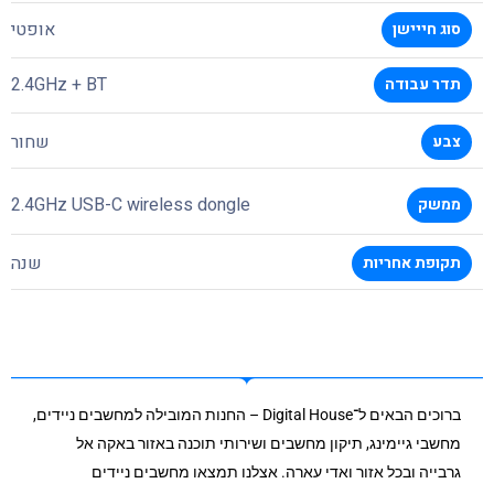
אופטי
סוג חייישן
2.4GHz + BT
תדר עבודה
שחור
צבע
2.4GHz USB-C wireless dongle
ממשק
שנה
תקופת אחריות
ברוכים הבאים ל־Digital House – החנות המובילה למחשבים ניידים,
מחשבי גיימינג, תיקון מחשבים ושירותי תוכנה באזור באקה אל
גרבייה ובכל אזור ואדי עארה. אצלנו תמצאו מחשבים ניידים