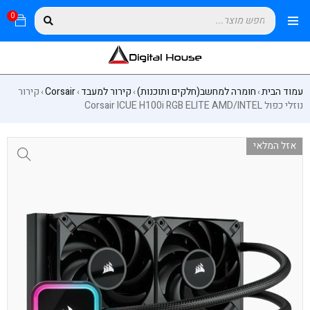
0
עמוד הבית
חומרה למחשב(חלקים ותוכנות)
קירור למעבד
Corsair
קירור
›
›
›
›
נוזלי כפול Corsair ICUE H100i RGB ELITE AMD/INTEL
אזל המלאי