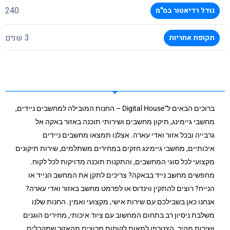
240
גודל רדיאטור במ"מ
3 שנים
תקופת אחריות
ברוכים הבאים ל־Digital House – החנות המובילה למחשבים ניידים,
מחשבי גיימינג, תיקון מחשבים ושירותי תוכנה באזור באקה אל
גרבייה ובכל אזור ואדי עארה. אצלנו תמצאו מחשבים ניידים
איכותיים, מחשבי גיימינג חזקים במחירים משתלמים, שירות תיקונים
מקצועי לכל סוגי המחשבים, והתקנות תוכנה מדויקות לכל לקוח.
מחפשים מחשב נייד בבאקה? צריכים לתקן את המחשב הנייד או
הנייח? רוצים להתקין ווינדוס או לפרמט מחשב באזור ואדי עארה?
אנחנו כאן בשבילכם עם שירות אישי, מקצועי ואמין. החנות שלנו
משלבת ניסיון רב בתחום המחשוב עם ציוד איכותי, מחירים הוגנים
ושירות מהיר. הצטרפו למאות לקוחות מרוצים מהאזור שמקבלים