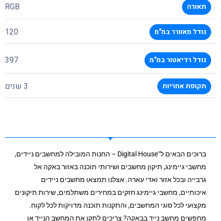
RGB
תאורה
120
גודל מאוורר במ"מ
397
גודל רדיאטור במ"מ
3 שנים
תקופת אחריות
ברוכים הבאים ל־Digital House – החנות המובילה למחשבים ניידים,
מחשבי גיימינג, תיקון מחשבים ושירותי תוכנה באזור באקה אל
גרבייה ובכל אזור ואדי עארה. אצלנו תמצאו מחשבים ניידים
איכותיים, מחשבי גיימינג חזקים במחירים משתלמים, שירות תיקונים
מקצועי לכל סוגי המחשבים, והתקנות תוכנה מדויקות לכל לקוח.
מחפשים מחשב נייד בבאקה? צריכים לתקן את המחשב הנייד או