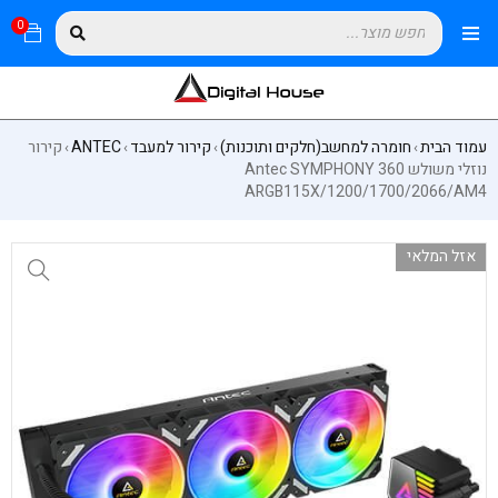
0
עמוד הבית
חומרה למחשב(חלקים ותוכנות)
קירור למעבד
ANTEC
קירור
›
›
›
›
נוזלי משולש Antec SYMPHONY 360
ARGB115X/1200/1700/2066/AM4
אזל המלאי