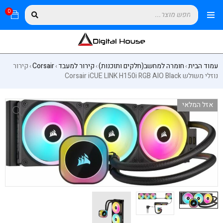
0
עמוד הבית
חומרה למחשב(חלקים ותוכנות)
קירור למעבד
Corsair
קירור
›
›
›
›
נוזלי משולש Corsair iCUE LINK H150i RGB AIO Black
אזל המלאי