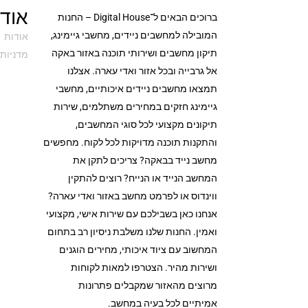
אודי
ברוכים הבאים ל־Digital House – החנות
המובילה למחשבים ניידים, מחשבי גיימינג,
אודות
תיקון מחשבים ושירותי תוכנה באזור באקה
מדניות 
אל גרבייה ובכל אזור ואדי עארה. אצלנו
תמצאו מחשבים ניידים איכותיים, מחשבי
גיימינג חזקים במחירים משתלמים, שירות
תיקונים מקצועי לכל סוגי המחשבים,
והתקנות תוכנה מדויקות לכל לקוח. מחפשים
מחשב נייד בבאקה? צריכים לתקן את
המחשב הנייד או הנייח? רוצים להתקין
ווינדוס או לפרמט מחשב באזור ואדי עארה?
אנחנו כאן בשבילכם עם שירות אישי, מקצועי
ואמין. החנות שלנו משלבת ניסיון רב בתחום
המחשוב עם ציוד איכותי, מחירים הוגנים
ושירות מהיר. הצטרפו למאות לקוחות
מרוצים מהאזור שמקבלים פתרונות
אמיתיים לכל בעיה במחשב.