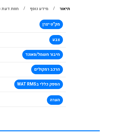
תיאור
מידע נוסף
חוות דעת (0)
מק"ט יצרן
צבע
חיבור חשמל/סאונד
הרכב רמקולים
הספק כללי בWAT RMS
הערה