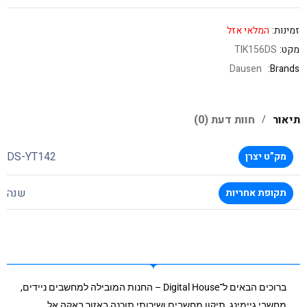
זמינות:
המלאי אזל
מקט:
TIK156DS
Dausen
Brands:
תיאור
חוות דעת (0)
DS-YT142
מק”ט יצרן
שנה
תקופת אחריות
ברוכים הבאים ל־Digital House – החנות המובילה למחשבים ניידים,
מחשבי גיימינג, תיקון מחשבים ושירותי תוכנה באזור באקה אל