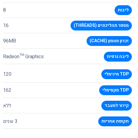
8
ליבות
16
מספר תהליכונים (THREADS)
96MB
זכרון מטמון (CACHE)
Radeon™ Graphics
ליבה גרפית
120
TDP מינימלי
162
TDP מקסימלי
ללא
קירור למעבד
3 שנים
תקופת אחריות