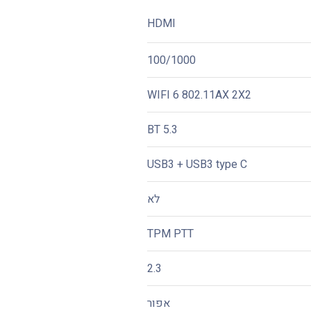
HDMI
100/1000
WIFI 6 802.11AX 2X2
BT 5.3
USB3 + USB3 type C
לא
TPM PTT
2.3
אפור