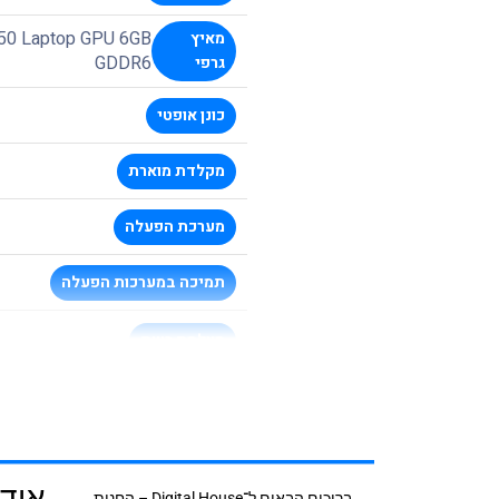
50 Laptop GPU 6GB
מאיץ
GDDR6
גרפי
כונן אופטי
מקלדת מוארת
מערכת הפעלה
תמיכה במערכות הפעלה
מצלמת רשת
אודי
ברוכים הבאים ל־Digital House – החנות