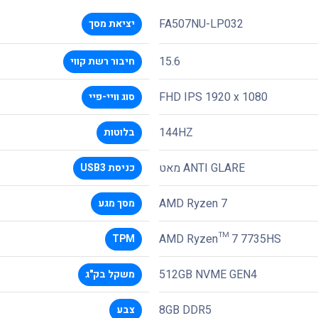
FA507NU-LP032
יציאת מסך
15.6
חיבור רשת קווי
FHD IPS 1920 x 1080
סוג וויי-פיי
144HZ
בלוטות
ANTI GLARE מאט
כניסת USB3
AMD Ryzen 7
מסך מגע
AMD Ryzen™ 7 7735HS
TPM
512GB NVME GEN4
משקל בק"ג
8GB DDR5
צבע