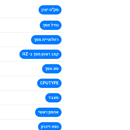
מק"ט יצרן
גודל מסך
רזולוציית מסך
קצב רענון מסך ב-HZ
סוג מסך
CPUTYPE
מעבד
אחסון ראשי
נפח זיכרון