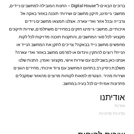
ברוכים הבאים ל־Digital House – החנות המובילה למחשבים ניידים,
HDMI
יציאת מסך
מחשבי גיימינג, תיקון מחשבים ושירותי תוכנה באזור באקה אל
גרבייה ובכל אזור ואדי עארה. אצלנו תמצאו מחשבים ניידים
ללא כרטיס רשת קווי!!!
חיבור רשת קווי
איכותיים, מחשבי גיימינג חזקים במחירים משתלמים, שירות תיקונים
מקצועי לכל סוגי המחשבים, והתקנות תוכנה מדויקות לכל לקוח.
Intel® Wi-Fi 6E AX210 (Gig+) Wireless
סוג וויי-פיי
מחפשים מחשב נייד בבאקה? צריכים לתקן את המחשב הנייד או
2xUSB 2.0, 1xUSB 3.2 Gen 1, 1xUSB-C 3.2 Gen
כניסות
הנייח? רוצים להתקין ווינדוס או לפרמט מחשב באזור ואדי עארה?
1
USB
אנחנו כאן בשבילכם עם שירות אישי, מקצועי ואמין. החנות שלנו
משלבת ניסיון רב בתחום המחשוב עם ציוד איכותי, מחירים הוגנים
לא
מסך מגע
ושירות מהיר. הצטרפו למאות לקוחות מרוצים מהאזור שמקבלים
פתרונות אמיתיים לכל בעיה במחשב.
TPM PTT
TPM
אודיתנו
1.7
משקל בק"ג
אודות
מדניות פרטיות
Terra Cotta
צבע
שנה
תקופת אחריות