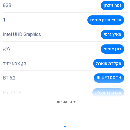
8GB
נפח זיכרון
1
חריצי זכרון פנויים
Intel UHD Graphics
מאיץ גרפי
ללא
כונן אופטי
כן, צבע יחיד
מקלדת מוארת
BT 5.2
BLUETOOTH
FreeDOS
מערכת הפעלה
הראה יותר
Windows 11 64BIT
תמיכה במערכות הפעלה
720P
מצלמת רשת