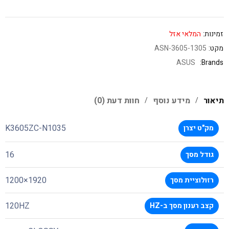
זמינות:
המלאי אזל
מקט:
ASN-3605-1305
ASUS
Brands:
תיאור
מידע נוסף
חוות דעת (0)
K3605ZC-N1035
מק"ט יצרן
16
גודל מסך
1920×1200
רזולוציית מסך
120HZ
קצב רענון מסך ב-HZ