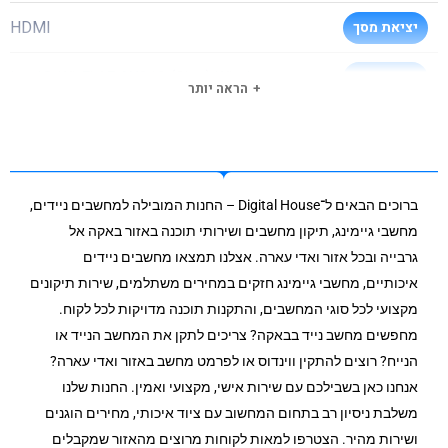
HDMI
יציאת מסך
Intel® Wi-Fi 6E AX210 (Gig+) Wireless
סוג וויי-פיי
הראה יותר
BT 5.3
בלוטות
USB3 + USB3 type C
כניסת USB3
ברוכים הבאים ל־Digital House – החנות המובילה למחשבים ניידים,
8GB מובנה + 8GB בחריץ
חריצי זכרון פנויים
מחשבי גיימינג, תיקון מחשבים ושירותי תוכנה באזור באקה אל
גרבייה ובכל אזור ואדי עארה. אצלנו תמצאו מחשבים ניידים
שנה
תקופת אחריות
איכותיים, מחשבי גיימינג חזקים במחירים משתלמים, שירות תיקונים
מקצועי לכל סוגי המחשבים, והתקנות תוכנה מדויקות לכל לקוח.
מחפשים מחשב נייד בבאקה? צריכים לתקן את המחשב הנייד או
הנייח? רוצים להתקין ווינדוס או לפרמט מחשב באזור ואדי עארה?
אנחנו כאן בשבילכם עם שירות אישי, מקצועי ואמין. החנות שלנו
משלבת ניסיון רב בתחום המחשוב עם ציוד איכותי, מחירים הוגנים
ושירות מהיר. הצטרפו למאות לקוחות מרוצים מהאזור שמקבלים