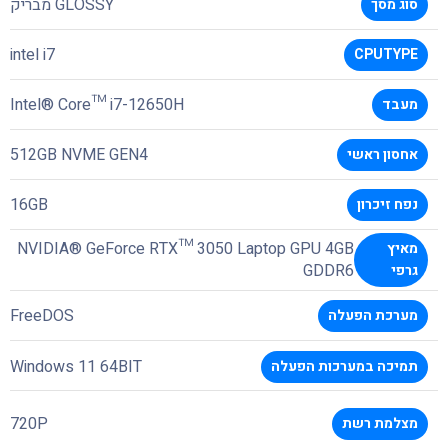
GLOSSY מבריק
סוג מסך
intel i7
CPUTYPE
Intel® Core™ i7-12650H
מעבד
512GB NVME GEN4
אחסון ראשי
16GB
נפח זיכרון
NVIDIA® GeForce RTX™ 3050 Laptop GPU 4GB
מאיץ
GDDR6
גרפי
FreeDOS
מערכת הפעלה
Windows 11 64BIT
תמיכה במערכות הפעלה
720P
מצלמת רשת