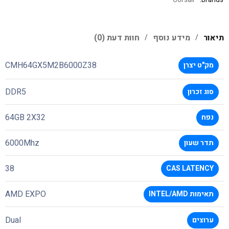
תיאור
מידע נוסף
חוות דעת (0)
CMH64GX5M2B6000Z38
מק"ט יצרן
DDR5
סוג זכרון
64GB 2X32
נפח
6000Mhz
תדר שעון
38
CAS LATENCY
AMD EXPO
תאימות INTEL/AMD
Dual
ערוצים