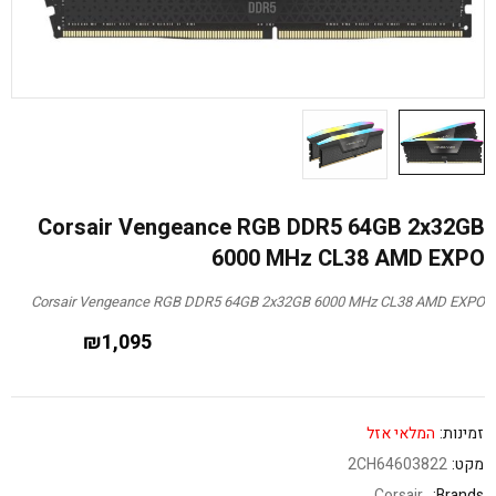
Corsair Vengeance RGB DDR5 64GB 2x32GB
6000 MHz CL38 AMD EXPO
Corsair Vengeance RGB DDR5 64GB 2x32GB 6000 MHz CL38 AMD EXPO
₪
1,095
זמינות:
המלאי אזל
מקט:
2CH64603822
Corsair
Brands: