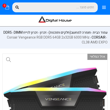
0
עמוד הבית
חומרה למחשב(חלקים ותוכנות)
זכרון
זכרון לנייח DIMM
DDR5
›
›
›
›
Corsair Vengeance RGB DDR5 64GB 2x32GB 6000 MHz
CORSAIR
›
›
CL38 AMD EXPO
אזל המלאי