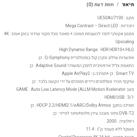
תיאור
חוות דעת (0)
מקט : UE50AU7100
ניגודיות : Mega Contrast – Direct LED
מנגנון אקטיבי לומד להשבחת תמונה + סאונד מכל מקור שידור בזמן אמת : 4K
Upscaling
High Dynamic Range : HDR HDR10+/HLG
אפשרות שילוב מקרן קול בטכנולוגיית Q-Symphony : כן
התאמת צליל אדפטיבית לתוכן המשודר Adaptive Sound : כן
Smart TV : כן +תמיכה ב- Apple AirPlay2
שיקוף מהיר מטלפונים ניידים תומכים על ידי הקשה בלבד : כן
מצב GAME : Auto Low Latency Mode (ALLM Motion Xcelerator
HDMI/USB : 3/1
תמיכה בתקן: HDCP 2.2/HDMI2.1/eARC/Dolby Atmos : כן
DVB-T2 טיונר מובנה עידן פלוס+טיונר לווייני : כן
רזולוציה : 2000
משקל ללא מעמד ק”ג : 11.4