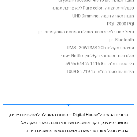
מעבד תמונה : Crystal Processor 4K-16 bit
טכנולוגיית תצוגה : Pure color ללא צריבת תמונה
מנגנון תאורה חכמה : UHD Dimming
PQI : 2000 PQI
פאנל ייחודי לצבע שחור מושלם והפחתת השתקפויות : כן
Bluetooth : כן
עוצמת רמקולים RMS : 20W RMS 2Ch
שלט חכם : ארגונומי דק+לחצן Netflix ייעודי
בלי סטנד במ”מ : ר1116.8 ג644.2 ע59.9
מידות עם סטנד במ”מ : ג719.1 ר1009.8
ברוכים הבאים ל־Digital House – החנות המובילה למחשבים ניידים,
מחשבי גיימינג, תיקון מחשבים ושירותי תוכנה באזור באקה אל
גרבייה ובכל אזור ואדי עארה. אצלנו תמצאו מחשבים ניידים