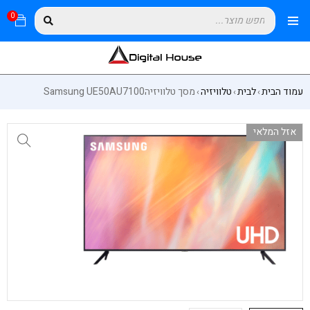
0
עמוד הבית
לבית
טלוויזיה
מסך טלוויזיהSamsung UE50AU7100
›
›
›
אזל המלאי