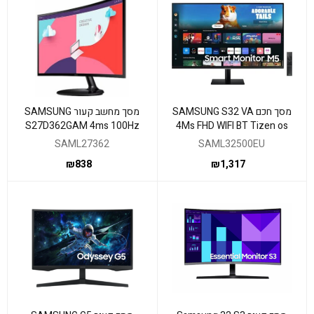
מסך חכם SAMSUNG S32 VA
מסך מחשב קעור SAMSUNG
S27D362GAM 4ms 100Hz
4Ms FHD WIFI BT Tizen os
FreeSync FHD VGA HDMI
HDR10 Speakers
SAML27362
SAML32500EU
₪
838
₪
1,317