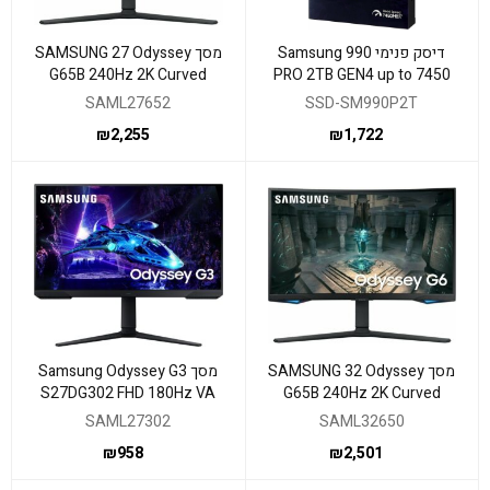
דיסק פנימי Samsung 990
מסך SAMSUNG 27 Odyssey
G65B 240Hz 2K Curved
PRO 2TB GEN4 up to 7450
Smart 1ms FreeSync
read 6900 Write
SAML27652
SSD-SM990P2T
₪
2,255
₪
1,722
מסך SAMSUNG 32 Odyssey
מסך Samsung Odyssey G3
S27DG302 FHD 180Hz VA
G65B 240Hz 2K Curved
1MS PIVOT
Smart 1ms FreeSync
SAML27302
SAML32650
₪
958
₪
2,501