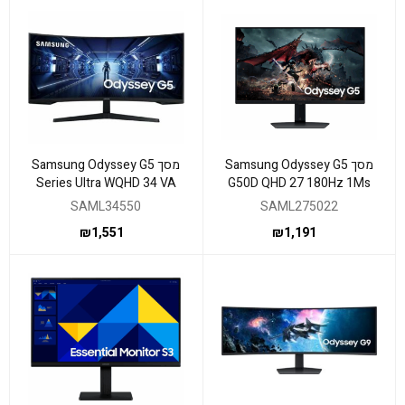
מסך Samsung Odyssey G5
מסך Samsung Odyssey G5
Series Ultra WQHD 34 VA
G50D QHD 27 180Hz 1Ms
1ms HDMI DP
Gaming Monitor Pivot
SAML34550
SAML275022
₪
1,551
₪
1,191