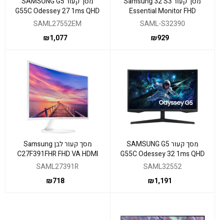
מסך קעור Samsung 32 S3
מסך קעור SAMSUNG G5
G55C Odessey 27 1ms QHD
Essential Monitor FHD
165Hz FreeSync
100Hz 4Ms VA Black
SAML27552EM
SAML-S32390
₪
1,077
₪
929
מסך קעור SAMSUNG G5
מסך קעור לבן Samsung
C27F391FHR FHD VA HDMI
G55C Odessey 32 1ms QHD
VGA 4ms
165Hz FreeSync
SAML27391R
SAML32552
₪
718
₪
1,191