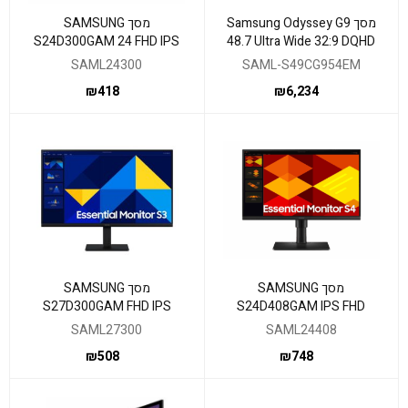
מסך Samsung Odyssey G9
מסך SAMSUNG
S24D300GAM 24 FHD IPS
48.7 Ultra Wide 32:9 DQHD
5MS 100Hz HDMI VGA
240Hz 1ms VA HDR
SAML24300
SAML-S49CG954EM
BLACK
₪
418
₪
6,234
מסך SAMSUNG
מסך SAMSUNG
S27D300GAM FHD IPS
S24D408GAM IPS FHD
5MS 100HZ VGA HDMI
100hz Speakers DP
SAML27300
SAML24408
2XHDMI USB HUB
₪
508
₪
748