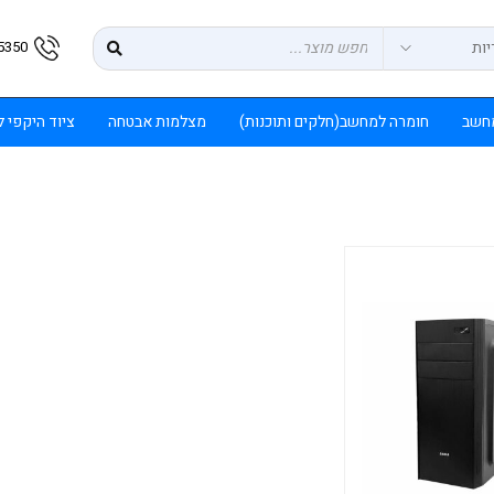
5350
חשב
חומרה למחשב(חלקים ותוכנות)
מצלמות אבטחה
ציוד היקפי 