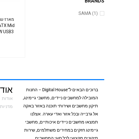
BRANDS
SAMA
(1)
מארז שח
TX Mid
W USB3
אודי
ברוכים הבאים ל־Digital House – החנות
המובילה למחשבים ניידים, מחשבי גיימינג,
אודות
תיקון מחשבים ושירותי תוכנה באזור באקה
מדניות 
אל גרבייה ובכל אזור ואדי עארה. אצלנו
תמצאו מחשבים ניידים איכותיים, מחשבי
גיימינג חזקים במחירים משתלמים, שירות
תיקונים מקצועי לכל סוגי המחשבים,