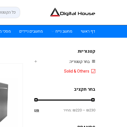
דף ראשי
מחשב נייח
מחשבים ניידים
מסכי מ
קטגוריות
בחר קטגוריה:
Solid & Others
בחר תקציב
₪230
—
₪220
מחיר:
סנן