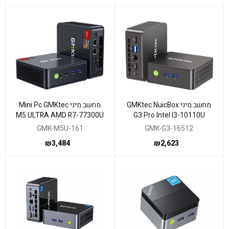
מחשב מיני GMKtec NuicBox
מחשב מיני Mini Pc GMKtec
M5 ULTRA AMD R7-77300U
G3 Pro Intel I3-10110U
16GB 1TB W11Pr
16GB 512GB W11Pr
GMK-M5U-161
GMK-G3-16512
₪
3,484
₪
2,623