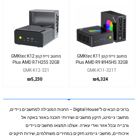
מחשב נייח קטן GMKtec K11
מחשב נייח קטן GMKtec K12
Plus AMD R7 H255 32GB
Plus AMD R9 8945HS 32GB
DDR5 1TB WIN11PR
DDR5 1TB WIN11PR
GMK-K12-321
GMK-K11-321T
₪
5,230
₪
6,324
ברוכים הבאים ל־Digital House – החנות המובילה למחשבים ניידים,
מחשבי גיימינג, תיקון מחשבים ושירותי תוכנה באזור באקה אל
גרבייה ובכל אזור ואדי עארה. אצלנו תמצאו מחשבים ניידים
איכותיים, מחשבי גיימינג חזקים במחירים משתלמים, שירות תיקונים