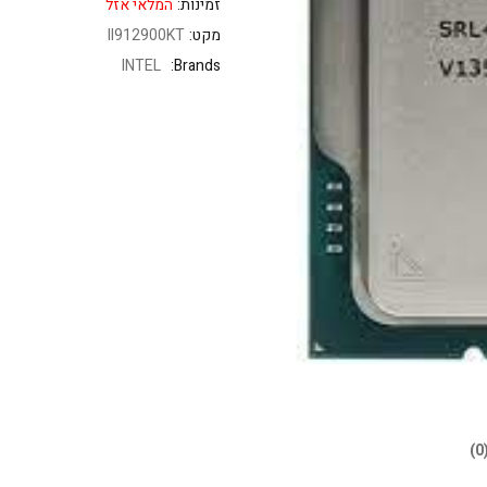
זמינות:
המלאי אזל
מקט:
II912900KT
INTEL
Brands: