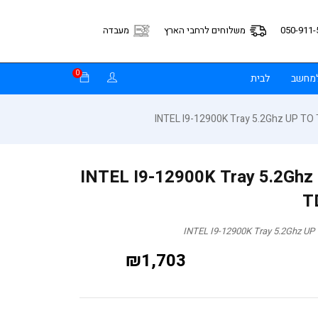
050-911-
משלוחים לרחבי הארץ
מעבדה
0
למחשב
לבית
 12 INTEL I9-12900K Tray 5.2Ghz UP TO
T
₪
1,703