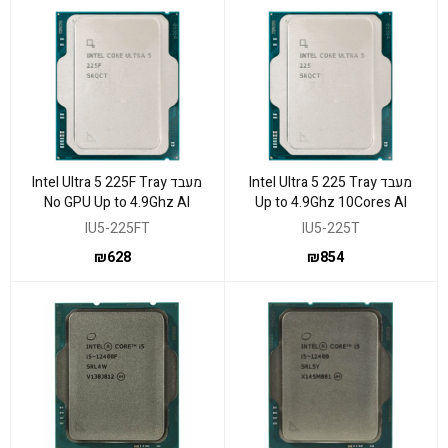
מעבד Intel Ultra 5 225 Tray
מעבד Intel Ultra 5 225F Tray
No GPU Up to 4.9Ghz AI
Up to 4.9Ghz 10Cores AI
BOOST 13TOPS
BOOST 13 TOPS
IU5-225FT
IU5-225T
₪
628
₪
854