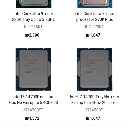
מעבד Intel Core Ultra 7
מעבד Intel Core Ultra 9
285K Tray Up To 5.7GHz
processor 270K Plus
NPU LGA 1851
24Cores Up to 5.5Ghz
IU9-285KT
IU7-270KT
₪
2,396
₪
1,647
מעבד Intel I7-14700 Tray No
מעבד Intel I7-14700F no
Gpu No Fan up to 5.4Ghz 20
Fan up to 5.4Ghz 20 cores
cores
UHD770
II714700FT
II714700T
₪
1,572
₪
1,647