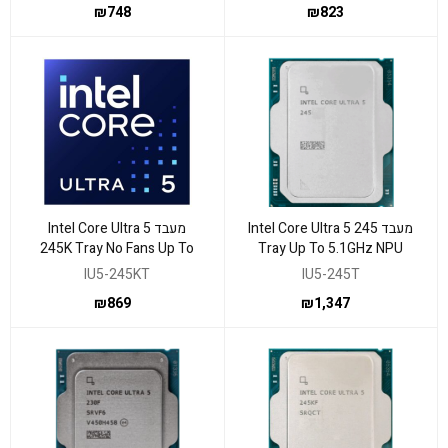
₪
748
₪
823
מעבד Intel Core Ultra 5 245
מעבד Intel Core Ultra 5
245K Tray No Fans Up To
Tray Up To 5.1GHz NPU
5.2GHz
Intel Graphics
IU5-245KT
IU5-245T
₪
869
₪
1,347