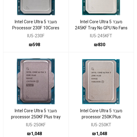
מעבד Intel Core Ultra 5
מעבד Intel Core Ultra 5
Processor 230F 10Cores
245KF Tray No GPU No Fans
5Ghz no GPU No Fan
Up To 5.2GHz
IU5-230F
IU5-245KFT
₪
598
₪
830
מעבד Intel Core Ultra 5
מעבד Intel Core Ultra 5
processor 250KF Plus tray
processor 250K Plus
18Cores 5.3 Ghz
18Cores Up to 5.3Ghz
IU5-250KF
IU5-250KT
₪
1,048
₪
1,048