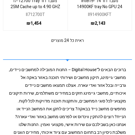
מעבד דור 14 Intel I9-
מעבד דור i7-12700 Tray
25M Cache up to 4.90 GHZ
14900KF tray No GPU 24
12 Intel Core
Cores Max TDP 253W
II712700T
II914900KFT
₪
1,454
₪
2,143
ראית כל 24 מוצרים
ברוכים הבאים ל־Digital House – החנות המובילה למחשבים ניידים,
מחשבי גיימינג, תיקון מחשבים ושירותי תוכנה באזור באקה אל
גרבייה ובכל אזור ואדי עארה. אצלנו תמצאו מחשבים ניידים
איכותיים, מחשבי גיימינג חזקים במחירים משתלמים, שירות תיקונים
מקצועי לכל סוגי המחשבים, והתקנות תוכנה מדויקות לכל לקוח.
מחפשים מחשב נייד בבאקה? צריכים לתקן את המחשב הנייד או
הנייח? רוצים להתקין ווינדוס או לפרמט מחשב באזור ואדי עארה?
אנחנו כאן בשבילכם עם שירות אישי, מקצועי ואמין. החנות שלנו
משלבת ניסיון רב בתחום המחשוב עם ציוד איכותי, מחירים הוגנים