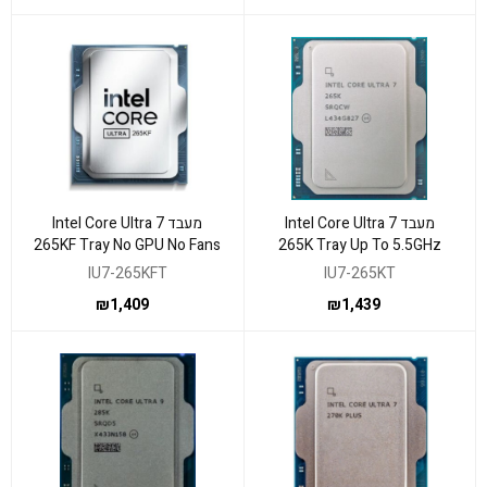
מעבד Intel Core Ultra 7
מעבד Intel Core Ultra 7
265KF Tray No GPU No Fans
265K Tray Up To 5.5GHz
Up To 5.5GHz
NPU LGA 1851
IU7-265KFT
IU7-265KT
₪
1,409
₪
1,439