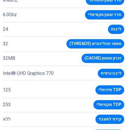
4.4GHZ
תדר שעון התחלתי
6.0Ghz
תדר שעון מקסימלי
24
ליבות
32
מספר תהליכונים (THREADS)
32MB
זכרון מטמון (CACHE)
Intel® UHD Graphics 770
ליבה גרפית
125
TDP מינימלי
253
TDP מקסימלי
ללא
קירור למעבד