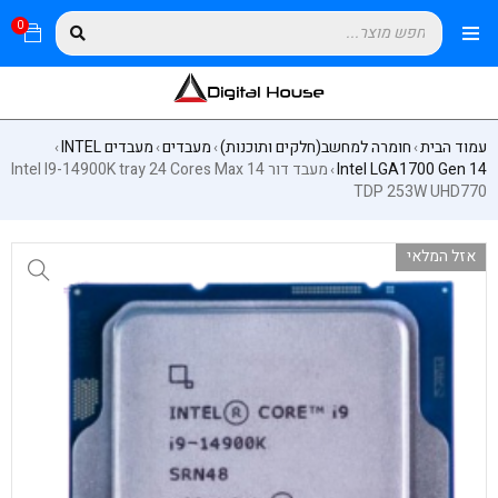
0
עמוד הבית
חומרה למחשב(חלקים ותוכנות)
מעבדים
מעבדים INTEL
›
›
›
›
Intel LGA1700 Gen 14
מעבד דור 14 Intel I9-14900K tray 24 Cores Max
›
TDP 253W UHD770
אזל המלאי