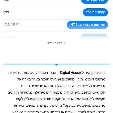
ללא
קירור למעבד
LGA 1851
תאימות מעבדים INTEL
3 שנים
תקופת אחריות
הראה יותר
ברוכים הבאים ל־Digital House – החנות המובילה למחשבים ניידים,
מחשבי גיימינג, תיקון מחשבים ושירותי תוכנה באזור באקה אל
גרבייה ובכל אזור ואדי עארה. אצלנו תמצאו מחשבים ניידים
איכותיים, מחשבי גיימינג חזקים במחירים משתלמים, שירות תיקונים
מקצועי לכל סוגי המחשבים, והתקנות תוכנה מדויקות לכל לקוח.
מחפשים מחשב נייד בבאקה? צריכים לתקן את המחשב הנייד או
הנייח? רוצים להתקין ווינדוס או לפרמט מחשב באזור ואדי עארה?