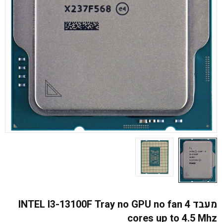
מעבד INTEL I3-13100F Tray no GPU no fan 4
cores up to 4.5 Mhz