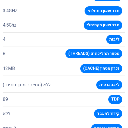
3.4GHZ
תדר שעון התחלתי
4.5Ghz
תדר שעון מקסימלי
4
ליבות
8
מספר תהליכונים (THREADS)
12MB
זכרון מטמון (CACHE)
ללא (מחייב כ.מסך בנפרד)
ליבה גרפית
89
TDP
ללא
קירור למעבד