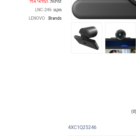
זמינות:
המלאי אזל
מקט:
LNC-246
LENOVO
Brands:
4XC1Q25246