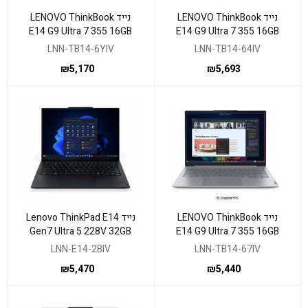
נייד LENOVO ThinkBook
נייד LENOVO ThinkBook
E14 G9 Ultra 7 355 16GB
E14 G9 Ultra 7 355 16GB
512NVME DOS 3YOS
1TB WIN11P 3YOS
LNN-TB14-6YIV
LNN-TB14-64IV
₪
5,170
₪
5,693
נייד LENOVO ThinkBook
נייד Lenovo ThinkPad E14
Gen7 Ultra 5 228V 32GB
E14 G9 Ultra 7 355 16GB
512NVME WIN11P 3Y
512NVME WIN11P 3YOS
LNN-E14-2BIV
LNN-TB14-67IV
₪
5,470
₪
5,440