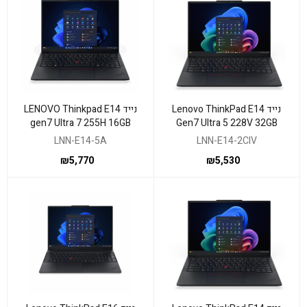
נייד Lenovo ThinkPad E14
נייד LENOVO Thinkpad E14
gen7 Ultra 7 255H 16GB
Gen7 Ultra 5 228V 32GB
1TB WIN11 Pro 3y
512NVME WIN11P 3Y
LNN-E14-5A
LNN-E14-2CIV
₪
5,770
₪
5,530