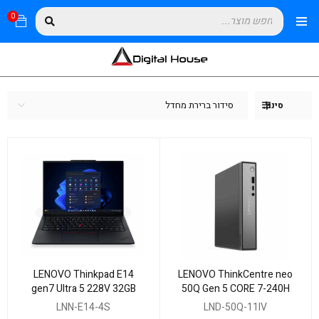
0
סידור ברירת מחדל
סינון
LENOVO Thinkpad E14
LENOVO ThinkCentre neo
gen7 Ultra 5 228V 32GB
50Q Gen 5 CORE 7-240H
1TB NVME WIN11 Pro 3y
16GB 512NVME WIN11P
LNN-E14-4S
LND-50Q-11IV