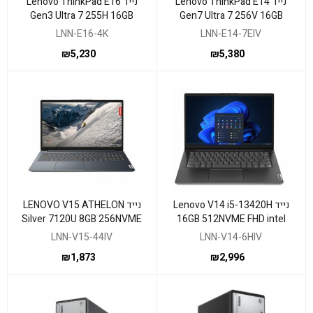
נייד Lenovo ThinkPad E14
נייד Lenovo ThinkPad E16
Gen3 Ultra 7 255H 16GB
Gen7 Ultra 7 256V 16GB
512NVME DOS 3Y
512NVME DOS 3Y
LNN-E16-4K
LNN-E14-7EIV
₪
5,230
₪
5,380
נייד Lenovo V14 i5-13420H
נייד LENOVO V15 ATHELON
Silver 7120U 8GB 256NVME
16GB 512NVME FHD intel
15.6 FHD DOS bla
UHD DOS
LNN-V15-44IV
LNN-V14-6HIV
₪
1,873
₪
2,996