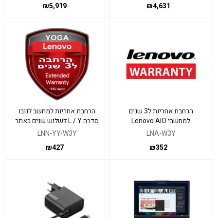
₪
5,919
₪
4,631
הרחבת אחריות ל3 שנים
הרחבת אחריות למחשב לנובו
למחשבי Lenovo AIO
סדרה L / Y לשלוש שנים באתר
לקוח
LNN-YY-W3Y
LNA-W3Y
₪
427
₪
352