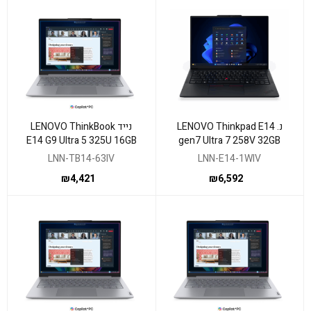
נ. LENOVO Thinkpad E14
נייד LENOVO ThinkBook
E14 G9 Ultra 5 325U 16GB
gen7 Ultra 7 258V 32GB
512NVME DOS 3YOS
512GB WIN11 Pro 3y
LNN-TB14-63IV
LNN-E14-1WIV
₪
4,421
₪
6,592