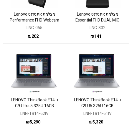
מצלמת אינטרנט Lenovo
מצלמת אינטרנט Lenovo
Performance FHD Webcam
Essential FHD DUAL MIC
and Mic
and Shutter Webcam
LNC-055
LNC-802
₪
202
₪
141
נ. LENOVO ThinkBook E14
נ. LENOVO ThinkBook E14
G9 Ultra 5 325U 16GB
G9 U5 325U 16GB
512NVME WIN11P 3YOS
512NVME WIN11P Touch
LNN-TB14-62IV
LNN-TB14-61IV
3YOS
₪
5,290
₪
5,320