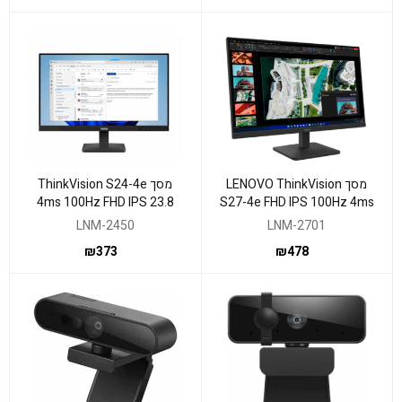
מסך LENOVO ThinkVision
מסך ThinkVision S24-4e
4ms 100Hz FHD IPS 23.8
S27-4e FHD IPS 100Hz 4ms
HDMI VGA Black Vesa
Vesa HDMI VGA
LNM-2450
LNM-2701
₪
373
₪
478