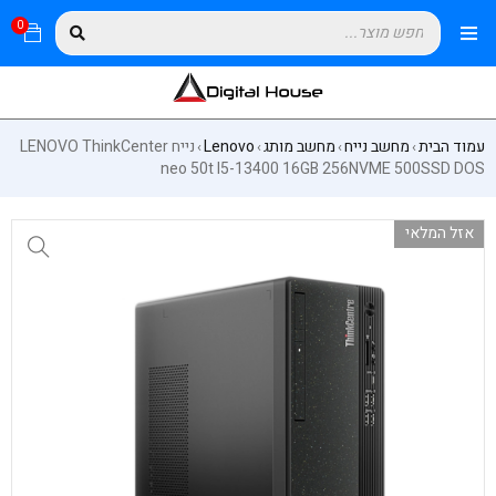
0
עמוד הבית
מחשב נייח
מחשב מותג
Lenovo
נייח LENOVO ThinkCenter
›
›
›
›
neo 50t I5-13400 16GB 256NVME 500SSD DOS
אזל המלאי