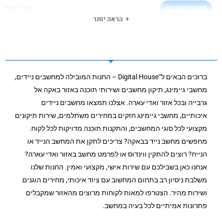
סט חוטי
מקלדת ועכבר
הראה יותר
Blank Disks
מערכת הפעלה
TPM PTT
TPM
ברוכים הבאים ל־Digital House – החנות המובילה למחשבים ניידים,
3 שנים באתר לקוח
תקופת אחריות
מחשבי גיימינג, תיקון מחשבים ושירותי תוכנה באזור באקה אל
גרבייה ובכל אזור ואדי עארה. אצלנו תמצאו מחשבים ניידים
איכותיים, מחשבי גיימינג חזקים במחירים משתלמים, שירות תיקונים
מקצועי לכל סוגי המחשבים, והתקנות תוכנה מדויקות לכל לקוח.
מחפשים מחשב נייד בבאקה? צריכים לתקן את המחשב הנייד או
הנייח? רוצים להתקין ווינדוס או לפרמט מחשב באזור ואדי עארה?
אנחנו כאן בשבילכם עם שירות אישי, מקצועי ואמין. החנות שלנו
משלבת ניסיון רב בתחום המחשוב עם ציוד איכותי, מחירים הוגנים
ושירות מהיר. הצטרפו למאות לקוחות מרוצים מהאזור שמקבלים
פתרונות אמיתיים לכל בעיה במחשב.