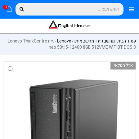
0
עמוד הבית
מחשב נייח
מחשב מותג
Lenovo
נייח Lenovo ThinkCentre
›
›
›
›
neo 50t I5-12400 8GB 512VME WIFI BT DOS 3
אזל המלאי