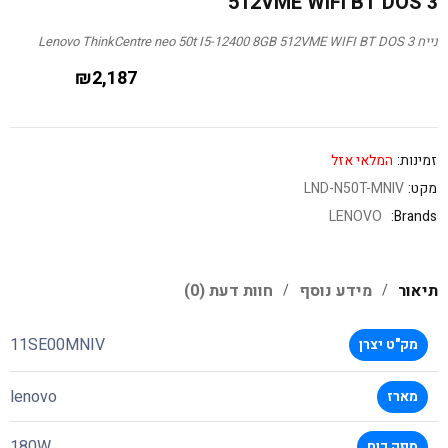
512VME WIFI BT DOS 3
נייח Lenovo ThinkCentre neo 50t I5-12400 8GB 512VME WIFI BT DOS 3
₪
2,187
זמינות:
המלאי אזל
מקט:
LND-N50T-MNIV
LENOVO
Brands:
תיאור
מידע נוסף
חוות דעת (0)
11SE00MNIV
מק"ט יצרן
lenovo
מארז
180W
ספק כוח