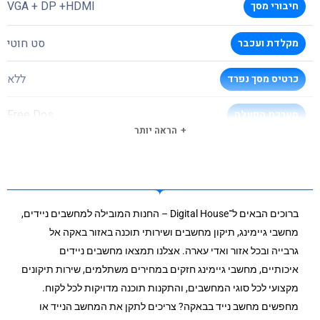
VGA + DP +HDMI
חיבורי מסך
סט חוטי
מקלדת ועכבר
ללא
כרטיס מסך נפרד
Free Dos
מערכת הפעלה
הראה יותר
TPM 2.0
TPM
3 שנים באתר לקוח
תקופת אחריות
ברוכים הבאים ל־Digital House – החנות המובילה למחשבים ניידים,
מחשבי גיימינג, תיקון מחשבים ושירותי תוכנה באזור באקה אל
גרבייה ובכל אזור ואדי עארה. אצלנו תמצאו מחשבים ניידים
איכותיים, מחשבי גיימינג חזקים במחירים משתלמים, שירות תיקונים
מקצועי לכל סוגי המחשבים, והתקנות תוכנה מדויקות לכל לקוח.
מחפשים מחשב נייד בבאקה? צריכים לתקן את המחשב הנייד או