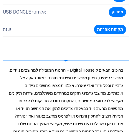
אלחוטי USB DONGLE
ממשק
שנה
תקופת אחריות
ברוכים הבאים ל־Digital House – החנות המובילה למחשבים ניידים,
מחשבי גיימינג, תיקון מחשבים ושירותי תוכנה באזור באקה אל
גרבייה ובכל אזור ואדי עארה. אצלנו תמצאו מחשבים ניידים
איכותיים, מחשבי גיימינג חזקים במחירים משתלמים, שירות תיקונים
מקצועי לכל סוגי המחשבים, והתקנות תוכנה מדויקות לכל לקוח.
מחפשים מחשב נייד בבאקה? צריכים לתקן את המחשב הנייד או
הנייח? רוצים להתקין ווינדוס או לפרמט מחשב באזור ואדי עארה?
אנחנו כאן בשבילכם עם שירות אישי, מקצועי ואמין. החנות שלנו
משלבת ניסיון רב בתחום המחשוב עם ציוד איכותי, מחירים הוגנים