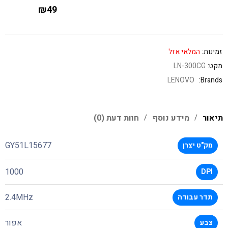
₪
49
זמינות:
המלאי אזל
מקט:
LN-300CG
LENOVO
Brands:
תיאור
מידע נוסף
חוות דעת (0)
GY51L15677
מק"ט יצרן
1000
DPI
2.4MHz
תדר עבודה
אפור
צבע