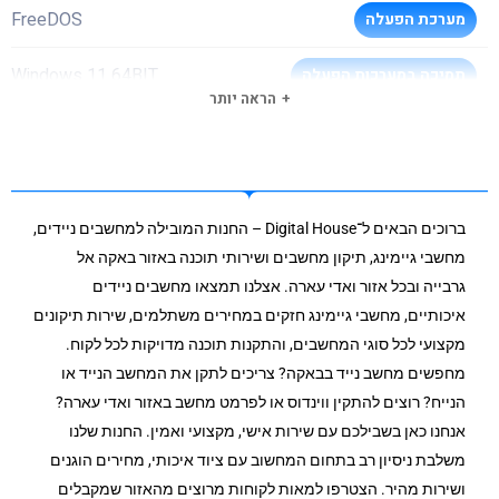
FreeDOS
מערכת הפעלה
Windows 11 64BIT
תמיכה במערכות הפעלה
הראה יותר
1080P with Privacy Shutter
מצלמת רשת
HDMI + USB-C® 3.2 Gen 1 (Support DP 1.2)
יציאת מסך
ברוכים הבאים ל־Digital House – החנות המובילה למחשבים ניידים,
100/1000
חיבור רשת קווי
מחשבי גיימינג, תיקון מחשבים ושירותי תוכנה באזור באקה אל
גרבייה ובכל אזור ואדי עארה. אצלנו תמצאו מחשבים ניידים
WIFI 6 802.11AX 2X2
סוג וויי-פיי
איכותיים, מחשבי גיימינג חזקים במחירים משתלמים, שירות תיקונים
מקצועי לכל סוגי המחשבים, והתקנות תוכנה מדויקות לכל לקוח.
BT 5.1
בלוטות
מחפשים מחשב נייד בבאקה? צריכים לתקן את המחשב הנייד או
הנייח? רוצים להתקין ווינדוס או לפרמט מחשב באזור ואדי עארה?
2x USB 3.2 Gen 1 1x USB-C 3.2 Gen 1 (support data
כניסת
אנחנו כאן בשבילכם עם שירות אישי, מקצועי ואמין. החנות שלנו
transfer, Power Delivery and DisplayPort 1.2)
USB3
משלבת ניסיון רב בתחום המחשוב עם ציוד איכותי, מחירים הוגנים
לא
מסך מגע
ושירות מהיר. הצטרפו למאות לקוחות מרוצים מהאזור שמקבלים