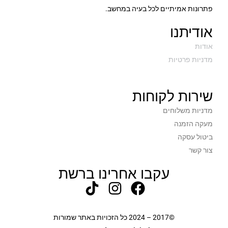
פתרונות אמיתיים לכל בעיה במחשב.
0
חריצי זכרון פנויים
אודיתנו
Up to 16GB DDR5-5200 offering
הערה
אודות
מדניות פרטיות
TPM PTT
TPM
שירות לקוחות
2.4
משקל בק"ג
מדניות משלוחים
אפור
צבע
מעקה הזמנה
ביטול עסקה
שנה
תקופת אחריות
צור קשר
עקבו אחרינו ברשת
©2017 – 2024 כל הזכויות באתר שמורות