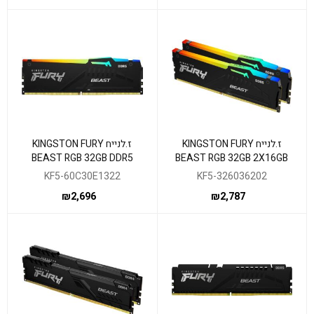
ז.לנייח KINGSTON FURY
ז.לנייח KINGSTON FURY
BEAST RGB 32GB DDR5
BEAST RGB 32GB 2X16GB
6000MHZ CL30 EXPO XMP
6000MHZ CL36 EXPO/XMP
KF5-60C30E1322
KF5-326036202
₪
2,696
₪
2,787