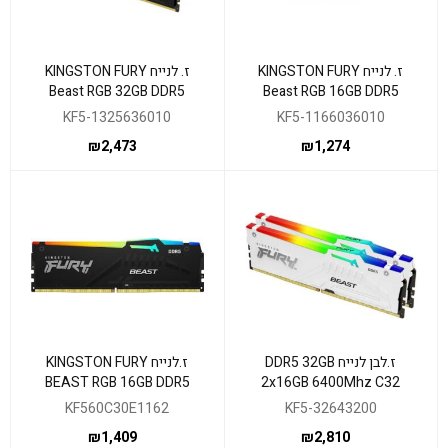
ז. לנייח KINGSTON FURY
ז. לנייח KINGSTON FURY
Beast RGB 32GB DDR5
Beast RGB 16GB DDR5
6000MHZ C36 EXPO/XMP
6000MHZ C36 EXPO/XMP
KF5-1325636010
KF5-1166036010
₪
2,473
₪
1,274
ז.לבן לנייח DDR5 32GB
ז.לנייח KINGSTON FURY
BEAST RGB 16GB DDR5
2x16GB 6400Mhz C32
6000MHZ CL30 EXPO XMP
Kingston Fury Beast RGB
KF560C30E1162
KF5-32643200
₪
1,409
₪
2,810