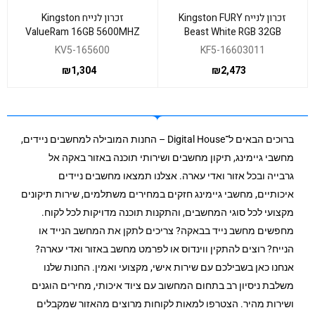
זכרון לנייח Kingston FURY
זכרון לנייח Kingston
ValueRam 16GB 5600MHZ
Beast White RGB 32GB
DDR5 non-ECC C46
6000Mhz C30
KV5-165600
KF5-16603011
₪
1,304
₪
2,473
ברוכים הבאים ל־Digital House – החנות המובילה למחשבים ניידים,
מחשבי גיימינג, תיקון מחשבים ושירותי תוכנה באזור באקה אל
גרבייה ובכל אזור ואדי עארה. אצלנו תמצאו מחשבים ניידים
איכותיים, מחשבי גיימינג חזקים במחירים משתלמים, שירות תיקונים
מקצועי לכל סוגי המחשבים, והתקנות תוכנה מדויקות לכל לקוח.
מחפשים מחשב נייד בבאקה? צריכים לתקן את המחשב הנייד או
הנייח? רוצים להתקין ווינדוס או לפרמט מחשב באזור ואדי עארה?
אנחנו כאן בשבילכם עם שירות אישי, מקצועי ואמין. החנות שלנו
משלבת ניסיון רב בתחום המחשוב עם ציוד איכותי, מחירים הוגנים
ושירות מהיר. הצטרפו למאות לקוחות מרוצים מהאזור שמקבלים