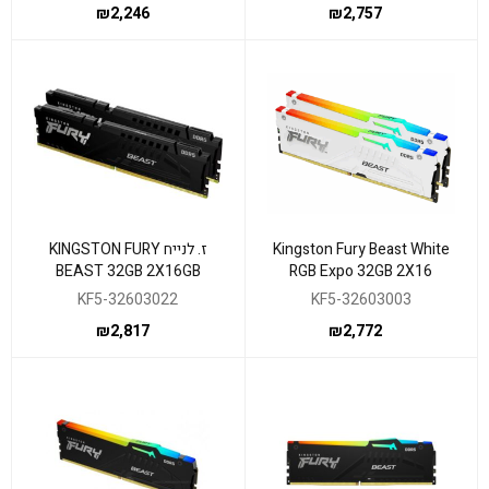
₪
2,246
₪
2,757
Kingston Fury Beast White
ז. לנייח KINGSTON FURY
BEAST 32GB 2X16GB
RGB Expo 32GB 2X16
6000MHZ CL30 EXPO/XMP
6000MHZ DDR5 CL30
KF5-32603022
KF5-32603003
₪
2,817
₪
2,772