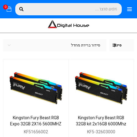
0
סידור ברירת מחדל
סינון
Kingston Fury Beast RGB
Kingston Fury Beast RGB
Expo 32GB 2X16 5600MHZ
32GB kit 2x16GB 6000Mhz
DDR5 CL36
DDR5 C30 AMD Expo
KF51656002
KF5-32603000