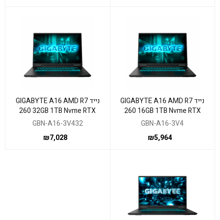
נייד GIGABYTE A16 AMD R7
נייד GIGABYTE A16 AMD R7
260 32GB 1TB Nvme RTX
260 16GB 1TB Nvme RTX
5060 8GB IPS 3VH
5060 8GB IPS 3VH
GBN-A16-3V432
GBN-A16-3V4
₪
7,028
₪
5,964