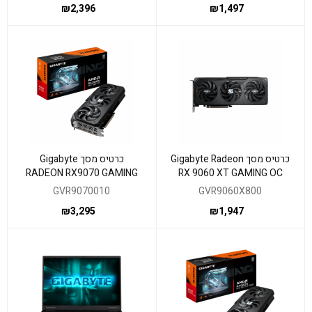
₪
2,396
₪
1,497
כרטיס מסך Gigabyte Radeon
כרטיס מסך Gigabyte
RADEON RX9070 GAMING
RX 9060 XT GAMING OC
OC 16GB PCIE 5.0
8GB
GVR9070010
GVR9060X800
₪
3,295
₪
1,947