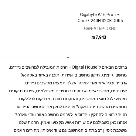
נייד Gigabyte A16 Pro
Core7-240H 32GB DDR5
1TB Nvme RTX5070Ti DOS
GBN-A16P-DXHC
₪
7,943
ברוכים הבאים ל־Digital House – החנות המובילה למחשבים ניידים,
מחשבי גיימינג, תיקון מחשבים ושירותי תוכנה באזור באקה אל
גרבייה ובכל אזור ואדי עארה. אצלנו תמצאו מחשבים ניידים
איכותיים, מחשבי גיימינג חזקים במחירים משתלמים, שירות תיקונים
מקצועי לכל סוגי המחשבים, והתקנות תוכנה מדויקות לכל לקוח.
מחפשים מחשב נייד בבאקה? צריכים לתקן את המחשב הנייד או
הנייח? רוצים להתקין ווינדוס או לפרמט מחשב באזור ואדי עארה?
אנחנו כאן בשבילכם עם שירות אישי, מקצועי ואמין. החנות שלנו
משלבת ניסיון רב בתחום המחשוב עם ציוד איכותי, מחירים הוגנים