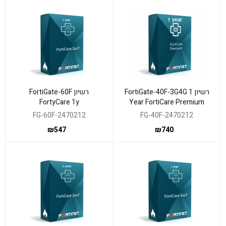
רשיון FortiGate-40F-3G4G 1
רשיון FortiGate-60F
FortyCare 1y
Year FortiCare Premium
Support
FG-60F-2470212
FG-40F-2470212
₪
547
₪
740