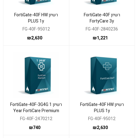
רשיון FortiGate-40F
רשיון FortiGate-40F HW
PLUS 1y
FortyCare 3y
FG-40F-95012
FG-40F-2840236
₪
2,630
₪
1,221
רשיון FortiGate-40F HW
רשיון FortiGate-40F-3G4G 1
Year FortiCare Premium
PLUS 1y
Support
FG-40F-2470212
FG-40F-95012
₪
740
₪
2,630