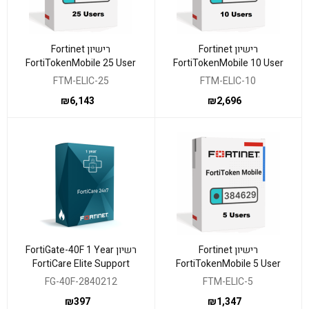
רישיון Fortinet
רישיון Fortinet
FortiTokenMobile 25 User
FortiTokenMobile 10 User
Electronic License
Electronic License
FTM-ELIC-25
FTM-ELIC-10
₪
6,143
₪
2,696
רישיון Fortinet
רשיון FortiGate-40F 1 Year
FortiCare Elite Support
FortiTokenMobile 5 User
Electronic License
FG-40F-2840212
FTM-ELIC-5
₪
397
₪
1,347