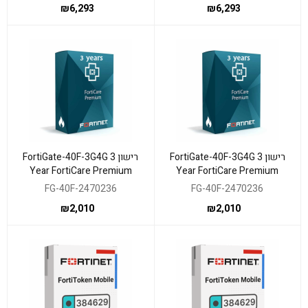
₪
6,293
₪
6,293
רישון FortiGate-40F-3G4G 3
רישון FortiGate-40F-3G4G 3
Year FortiCare Premium
Year FortiCare Premium
Support
Support
FG-40F-2470236
FG-40F-2470236
₪
2,010
₪
2,010