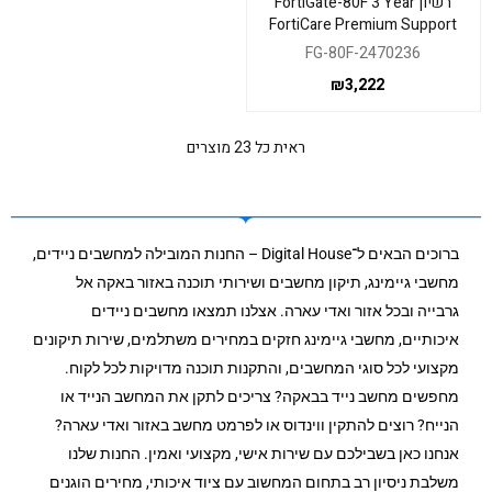
רשיון FortiGate-80F 3 Year
FortiCare Premium Support
FG-80F-2470236
₪
3,222
ראית כל 23 מוצרים
ברוכים הבאים ל־Digital House – החנות המובילה למחשבים ניידים,
מחשבי גיימינג, תיקון מחשבים ושירותי תוכנה באזור באקה אל
גרבייה ובכל אזור ואדי עארה. אצלנו תמצאו מחשבים ניידים
איכותיים, מחשבי גיימינג חזקים במחירים משתלמים, שירות תיקונים
מקצועי לכל סוגי המחשבים, והתקנות תוכנה מדויקות לכל לקוח.
מחפשים מחשב נייד בבאקה? צריכים לתקן את המחשב הנייד או
הנייח? רוצים להתקין ווינדוס או לפרמט מחשב באזור ואדי עארה?
אנחנו כאן בשבילכם עם שירות אישי, מקצועי ואמין. החנות שלנו
משלבת ניסיון רב בתחום המחשוב עם ציוד איכותי, מחירים הוגנים